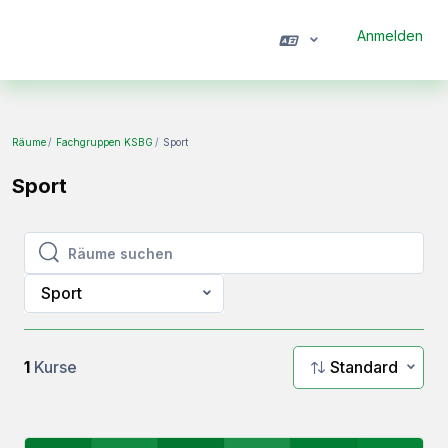
Zum Hauptinhalt
Anmelden
Website-Übersicht
Räume
Fachgruppen KSBG
Sport
Sport
Räume suchen
Räume suchen
Sport
1
Kurse
Standard