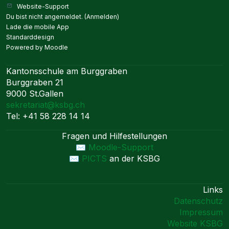
Website-Support
Du bist nicht angemeldet. (
Anmelden
)
Lade die mobile App
Standarddesign
Powered by
Moodle
Kantonsschule am Burggraben
Burggraben 21
9000 St.Gallen
sekretariat@ksbg.ch
Tel: +41 58 228 14 14
Fragen und Hilfestellungen
✉️ Moodle-Support
✉️
PICTS
an der KSBG
Links
Datenschutz
Impressum
Website KSBG