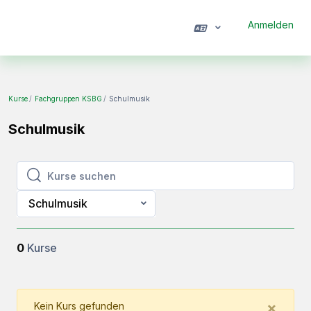
Zum Hauptinhalt
Anmelden
Website-Übersicht
Kurse
Fachgruppen KSBG
Schulmusik
Schulmusik
Kurse suchen
Kurse suchen
Schulmusik
0
Kurse
Clos
×
Kein Kurs gefunden